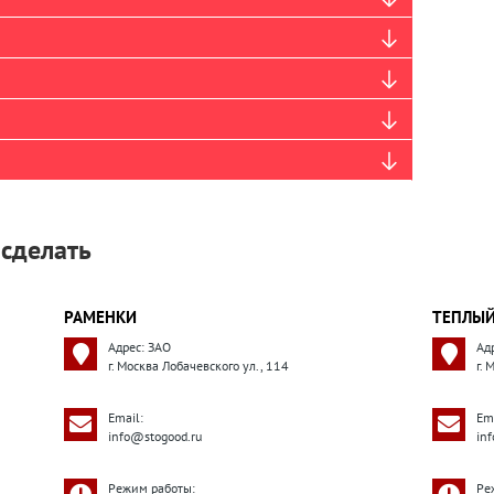
 сделать
РАМЕНКИ
ТЕПЛЫЙ
Адрес: ЗАО
Ад
г. Москва Лобачевского ул., 114
г.
Email:
Ema
info@stogood.ru
in
Режим работы:
Ре