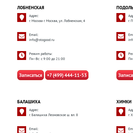
ЛОБНЕНСКАЯ
ПОДОЛ
Адрес:
Ад
г. Москва г. Москва, ул. Лобненская, 4
г.
Email:
Ema
info@stogood.ru
in
Режим работы:
Ре
Пн–Вс: с 9:00 до 21:00
Пн
Записаться
+7 (499) 444-11-53
Записа
БАЛАШИХА
ХИМКИ
Адрес:
Ад
г. Балашиха Леоновское ш. вл. 8
г. 
Email:
Ema