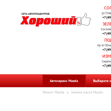
СО
ул.Гла
+7 (4
ЗЕЛ
Соснов
+7 (4
ПО
пр-кт Юн
+7 (4
ИЗМ
Сирен
+7 (4
Автосервис Mazda
Выберите 
Ремонт Mazda
Замена масла Mazda