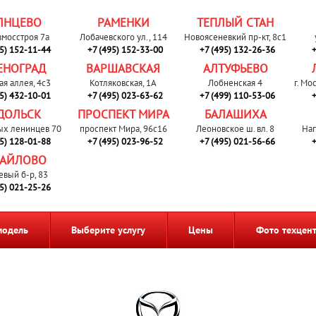
ЛНЦЕВО
РАМЕНКИ
ТЕПЛЫЙ СТАН
вмосстроя 7а
Лобачевского ул., 114
Новоясеневкий пр-кт, 8с1
95) 152-11-44
+7 (495) 152-33-00
+7 (495) 132-26-36
+
ЕНОГРАД
ВАРШАВСКАЯ
АЛТУФЬЕВО
ая аллея, 4с3
Котляковская, 1А
Лобненская 4
г. Мо
95) 432-10-01
+7 (495) 023-63-62
+7 (499) 110-53-06
+
ДОЛЬСК
ПРОСПЕКТ МИРА
БАЛАШИХА
ых ленинцев 70
проспект Мира, 96с16
Леоновское ш. вл. 8
Наг
95) 128-01-88
+7 (495) 023-96-52
+7 (495) 021-56-66
+
АЙЛОВО
евый б-р, 83
95) 021-25-26
модель
Выберите услугу
Цены
Фото техцен