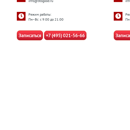
info@stogood.ru
in
Режим работы:
Ре
Пн–Вс: с 9:00 до 21:00
Пн
Записаться
+7 (495) 021-56-66
Записа