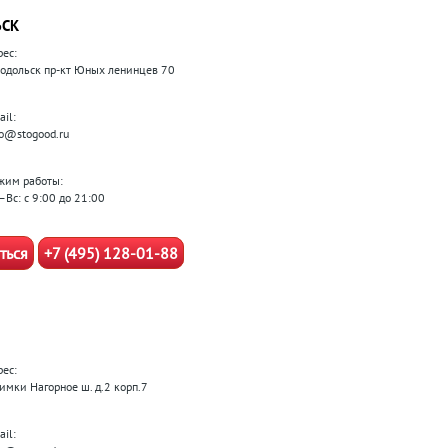
ЬСК
рес:
 Подольск пр-кт Юных ленинцев 70
il:
fo@stogood.ru
жим работы:
–Вс: с 9:00 до 21:00
ться
+7 (495) 128-01-88
рес:
Химки Нагорное ш. д.2 корп.7
il: