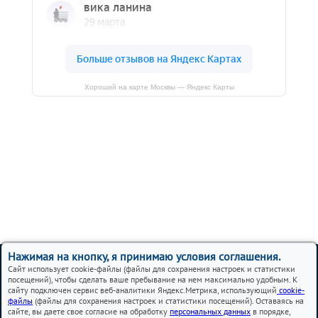
Хороший на карте Москвы — Яндекс Карты
Вся представленная на сайте информация, носит
Нажимая на кнопку, я принимаю условия соглашения.
информационный характер и ни при каких условиях не
Сайт использует cookie-файлы (файлы для сохранения настроек и статистики
является публичной офертой.
посещений), чтобы сделать ваше пребывание на нем максимально удобным. К
сайту подключен сервис веб-аналитики Яндекс.Метрика, использующий
cookie-
файлы
(файлы для сохранения настроек и статистики посещений). Оставаясь на
Сервис и ремонт Mazda в Москве
сайте, вы даете свое согласие на обработку
персональных данных
в порядке,