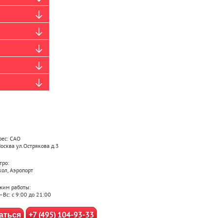
рес: САО
Москва ул.Острякова д.3
тро:
кол, Аэропорт
жим работы:
–Вс: с 9:00 до 21:00
+7 (495) 104-93-33
аться