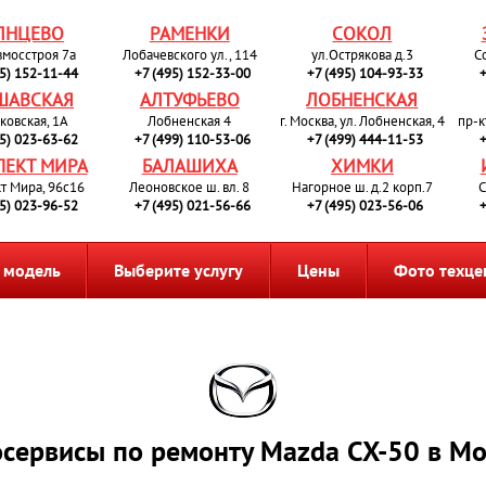
ЛНЦЕВО
РАМЕНКИ
СОКОЛ
вмосстроя 7а
Лобачевского ул., 114
ул.Острякова д.3
С
95) 152-11-44
+7 (495) 152-33-00
+7 (495) 104-93-33
+
ШАВСКАЯ
АЛТУФЬЕВО
ЛОБНЕНСКАЯ
ковская, 1А
Лобненская 4
г. Москва, ул. Лобненская, 4
пр-к
95) 023-63-62
+7 (499) 110-53-06
+7 (499) 444-11-53
+
ПЕКТ МИРА
БАЛАШИХА
ХИМКИ
т Мира, 96с16
Леоновское ш. вл. 8
Нагорное ш. д.2 корп.7
С
95) 023-96-52
+7 (495) 021-56-66
+7 (495) 023-56-06
+
 модель
Выберите услугу
Цены
Фото техце
осервисы по ремонту Mazda CX-50 в Мо