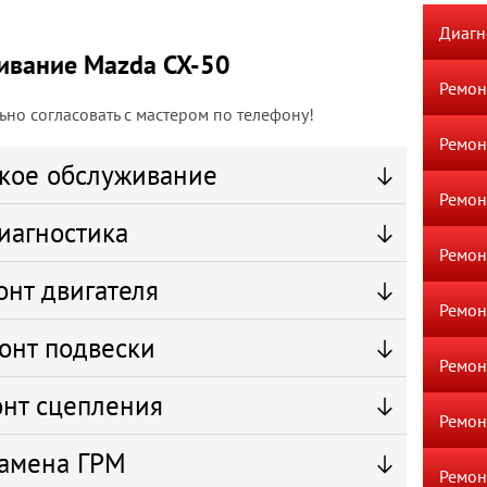
Диагн
ивание Mazda CX-50
Ремон
но согласовать с мастером по телефону!
Ремон
кое обслуживание
Ремон
иагностика
Ремон
онт двигателя
Ремон
онт подвески
Ремон
нт сцепления
Ремон
амена ГРМ
Ремон