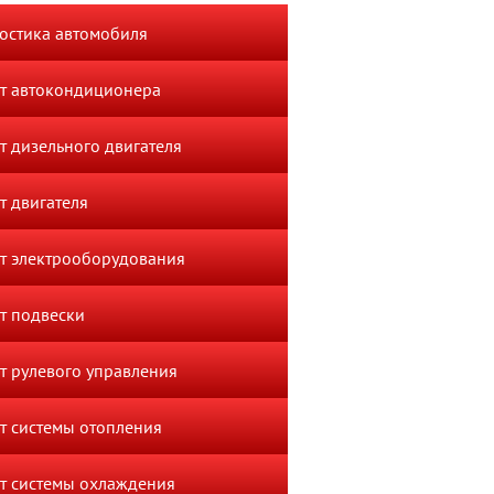
остика автомобиля
т автокондиционера
т дизельного двигателя
т двигателя
т электрооборудования
т подвески
т рулевого управления
т системы отопления
т системы охлаждения