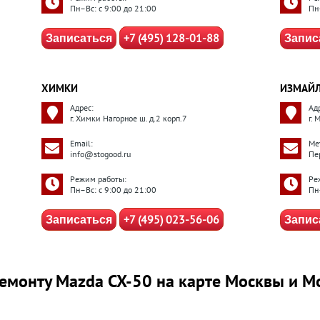
Пн–Вс: с 9:00 до 21:00
Пн
+7 (495) 128-01-88
Записаться
Запис
ХИМКИ
ИЗМАЙ
Адрес:
Ад
г. Химки Нагорное ш. д.2 корп.7
г.
Email:
Ме
info@stogood.ru
Пе
Режим работы:
Ре
Пн–Вс: с 9:00 до 21:00
Пн
+7 (495) 023-56-06
Записаться
Запис
емонту Mazda CX-50 на карте Москвы и М