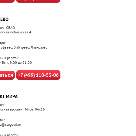
ЕВО
рес: СВАО
 Москва Лобненская 4
тро:
туфьево, Бибирево, Лианозово
жим работы:
–Вс: с 9:00 до 21:00
+7 (499) 110-53-06
аться
КТ МИРА
рес:
 Москва проспект Мира, 96с16
il:
fo@stogood.ru
жим работы: