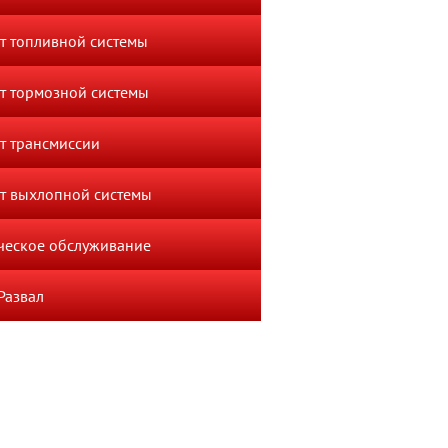
т топливной системы
т тормозной системы
т трансмиссии
т выхлопной системы
ческое обслуживание
Развал