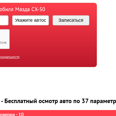
мобиля Мазда СХ-50
енциальности
 - Бесплатный осмотр авто по 37 парамет
оверки - 10