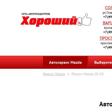
СО
ул.Гла
+7 (4
ВАР
Котля
+7 (4
ПРОС
проспек
+7 (4
Автосервис Mazda
Выберите
Ремонт Mazda
Ремонт Mazda CX-50
Авт