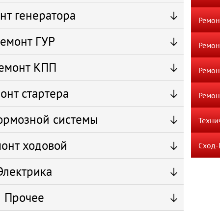
нт генератора
Ремон
емонт ГУР
Ремон
емонт КПП
Ремон
онт стартера
Ремон
ормозной системы
Техни
онт ходовой
Сход-
Электрика
Прочее