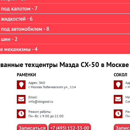
под капотом - 7
жидкостей - 6
 под автомобилем - 8
шин - 2
е механизмы - 4
ванные техцентры Мазда СХ-50 в Москве
РАМЕНКИ
СОКОЛ
Адрес: ЗАО
Ад
г. Москва Лобачевского ул., 114
г. 
Email:
Ме
info@stogood.ru
Со
Режим работы:
Ре
Пн–Вс: с 9:00 до 21:00
Пн
+7 (495) 152-33-00
Записаться
Запис