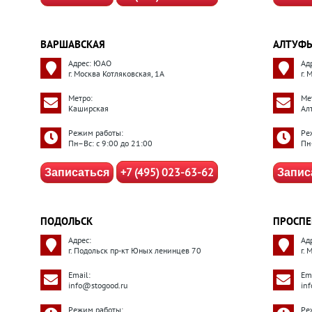
ВАРШАВСКАЯ
АЛТУФЬ
Адрес: ЮАО
Ад
г. Москва Котляковская, 1А
г.
Метро:
Ме
Каширская
Ал
Режим работы:
Ре
Пн–Вс: с 9:00 до 21:00
Пн
+7 (495) 023-63-62
Записаться
Запис
ПОДОЛЬСК
ПРОСПЕ
Адрес:
Ад
г. Подольск пр-кт Юных ленинцев 70
г.
Email:
Ema
info@stogood.ru
in
Режим работы:
Ре