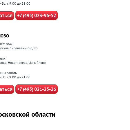
–Вс: с 9:00 до 21:00
+7 (495) 023-96-52
аться
ЛОВО
рес: ВАО
 Москва Сиреневый б-р, 83
тро:
рово, Новогиреево, Измайлово
жим работы:
–Вс: с 9:00 до 21:00
+7 (495) 021-25-26
аться
осковской области