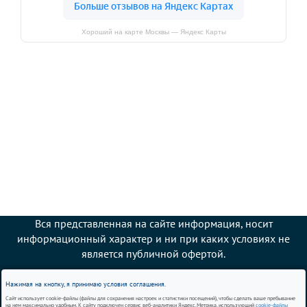
Хороший на карте Москвы — Яндекс Карты
Вся представленная на сайте информация, носит
информационный характер и ни при каких условиях не
является публичной офертой.
Сервис и ремонт Mazda в Москве
Нажимая на кнопку, я принимаю условия соглашения.
Сайт использует cookie-файлы (файлы для сохранения настроек и статистики посещений), чтобы сделать ваше пребывание
на нем максимально удобным. К сайту подключен сервис веб-аналитики Яндекс.Метрика, использующий
cookie-файлы